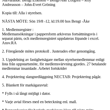
Närvarande: Bengt Eriksson – Bengt-Åke Löfgren – Roy
Andreasson – John-Evert Gröning
Kopia till: Alla i styrelsen.
NÄSTA MÖTE: Sön 19/8 -12, kl:19.00 hos Bengt -Åke
1. Medlemsregister :
Medlemansökningar i pappersform arkiveras fortsättningsvis i
separat pärm, och medlemsregistret uppdateras löpande i excel.
Ansv.RA
2. Föregående mötes protokoll . Justerades efter genomgång.
3. Uppdelning av fastighetsägare mellan styrelsemedlemmar enligt
lista från uppstartsmöte, för medlemsvärvning gjordes. 27 betalande
medlemmar insamlade. Arbetet fortskrider
4. Projektering slangnedläggning NECTAB: Projektering pågår.
5. Blankett för markägaravtal:
* Fylls i så långt möjligt i dator.
* Varje avtal förses med en beteckning enl. mall.