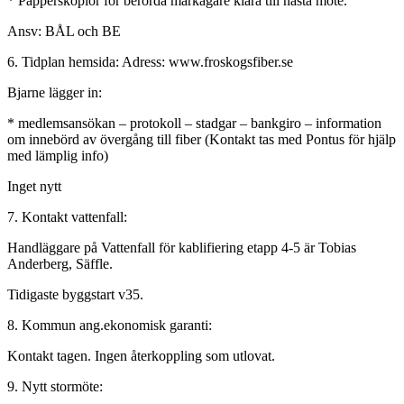
* Papperskopior för berörda markägare klara till nästa möte.
Ansv: BÅL och BE
6. Tidplan hemsida: Adress: www.froskogsfiber.se
Bjarne lägger in:
* medlemsansökan – protokoll – stadgar – bankgiro – information
om innebörd av övergång till fiber (Kontakt tas med Pontus för hjälp
med lämplig info)
Inget nytt
7. Kontakt vattenfall:
Handläggare på Vattenfall för kablifiering etapp 4-5 är Tobias
Anderberg, Säffle.
Tidigaste byggstart v35.
8. Kommun ang.ekonomisk garanti:
Kontakt tagen. Ingen återkoppling som utlovat.
9. Nytt stormöte: