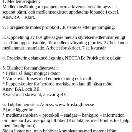
1. Medlemsregister :
Medlemansökningar i pappersform arkiveras fortsättningsvis i
separat pärm, och medlemsregistret uppdateras löpande i excel.
Ansv.RA – Klart.
2. Föregående mötes protokoll . Justerades efter genomgång.
3. Uppdelning av fastighetsägare mellan styrelsemedlemmar enligt
lista från uppstartsmöte, för medlemsvärvning gjordes. 27 betalande
medlemmar insamlade. Arbetet fortskrider. 7 st. kvarstår.
4. Projektering slangnedläggning NECTAB: Projektering pågår.
5. Blankett för markägaravtal:
* Fylls i så långt möjligt i dator.
* Varje avtal förses med en beteckning enl. mall.
* Papperskopior för berörda markägare klara till nästa möte.
Ansv: BÅL och BE
Kvarstår att skriva ut, ansvarig BE.
6. Tidplan hemsida: Adress: www.froskogfiber.se
Bjarne lägger in:
* medlemsansökan – protokoll – stadgar – bankgiro – information
om innebörd av övergång till fiber (Kontakt tas med Pontus för hjälp
med lämplig info)
Sidan ligger ute, men behöver kompletteras med material från