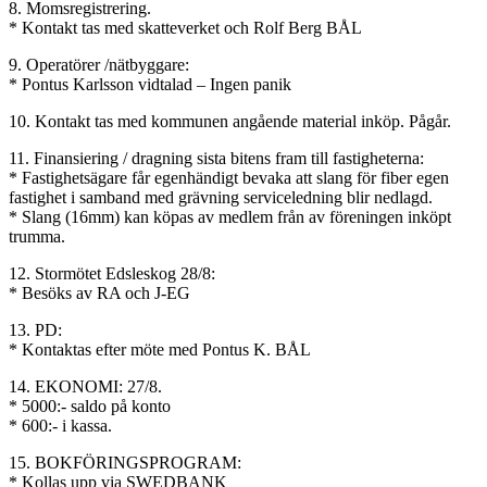
8. Momsregistrering.
* Kontakt tas med skatteverket och Rolf Berg BÅL
9. Operatörer /nätbyggare:
* Pontus Karlsson vidtalad – Ingen panik
10. Kontakt tas med kommunen angående material inköp. Pågår.
11. Finansiering / dragning sista bitens fram till fastigheterna:
* Fastighetsägare får egenhändigt bevaka att slang för fiber egen
fastighet i samband med grävning serviceledning blir nedlagd.
* Slang (16mm) kan köpas av medlem från av föreningen inköpt
trumma.
12. Stormötet Edsleskog 28/8:
* Besöks av RA och J-EG
13. PD:
* Kontaktas efter möte med Pontus K. BÅL
14. EKONOMI: 27/8.
* 5000:- saldo på konto
* 600:- i kassa.
15. BOKFÖRINGSPROGRAM:
* Kollas upp via SWEDBANK