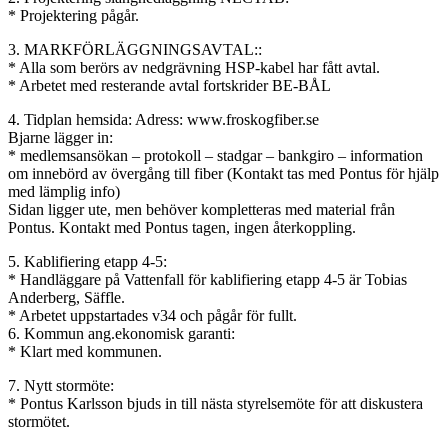
* Projektering pågår.
3. MARKFÖRLÄGGNINGSAVTAL::
* Alla som berörs av nedgrävning HSP-kabel har fått avtal.
* Arbetet med resterande avtal fortskrider BE-BÅL
4. Tidplan hemsida: Adress: www.froskogfiber.se
Bjarne lägger in:
* medlemsansökan – protokoll – stadgar – bankgiro – information
om innebörd av övergång till fiber (Kontakt tas med Pontus för hjälp
med lämplig info)
Sidan ligger ute, men behöver kompletteras med material från
Pontus. Kontakt med Pontus tagen, ingen återkoppling.
5. Kablifiering etapp 4-5:
* Handläggare på Vattenfall för kablifiering etapp 4-5 är Tobias
Anderberg, Säffle.
* Arbetet uppstartades v34 och pågår för fullt.
6. Kommun ang.ekonomisk garanti:
* Klart med kommunen.
7. Nytt stormöte:
* Pontus Karlsson bjuds in till nästa styrelsemöte för att diskustera
stormötet.