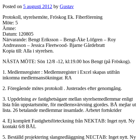
Posted on
5 augusti 2012
by
Gustav
Protokoll, styrelsemöte, Fröskog Ek. Fiberförening
Möte: 5
Ämne:
Datum: 120805
Närvarande: Bengt Eriksson – Bengt-Åke Löfgren – Roy
Andreasson – Jessica Fleetwood- Bjarne Gårdebratt
Kopia till: Alla i styrelsen.
NÄSTA MÖTE: Sön 12/8 -12, kl:19.00 hos Bengt (på Fröskog).
1. Medlemsregister : Medlemsregister i Excel skapas utifrån
inkomna medlemsansökningar. RA
2. Föregående mötes protokoll . Justerades efter genomgång.
3. Uppdelning av fastighetsägare mellan styrelsemedlemmar enligt
lista från uppstartsmöte, för medlemsvärvning gjordes. BÅ mejlar ut
lista. 26 betalande medlemmar insamlade. Arbetet fortskrider
4. Ej komplett Fastighetsförteckning från NEKTAB: Inget nytt. Ny
kontakt 6/8 BÅL
5. Beställd projektering slangnedläggning NECTAB: Inget nytt. Ny