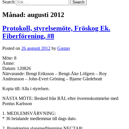
Search
Månad:
augusti 2012
Protokoll, styrelsemöte, Fröskog Ek.
Fiberförening, #8
Posted on
26 augusti 2012
by
Gustav
Möte: 8
Ämne:
Datum: 120826
Närvarande: Bengt Eriksson – Bengt-Åke Löfgren – Roy
Andreasson – John-Evert Gröning – Bjarne Gårdebratt
Kopia till: Alla i styrelsen.
NÄSTA MÖTE: Besked från BÅL efter överenskommelse med
Pontus Karlsson
1. MEDLEMSVÄRVNING:
* 36 betalande medlemmar till dags dato.
2. Projektering slangnedläggning NECTAB: