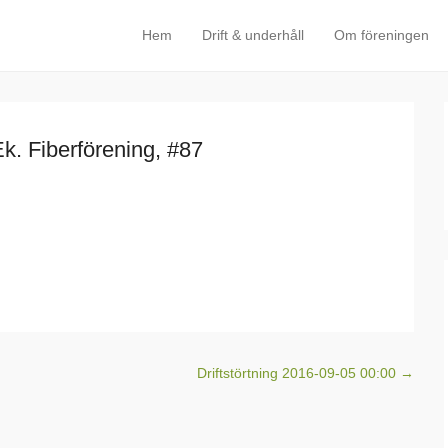
Hem
Drift & underhåll
Om föreningen
Primary Menu
Skip to content
Ek. Fiberförening, #87
Driftstörtning 2016-09-05 00:00
→