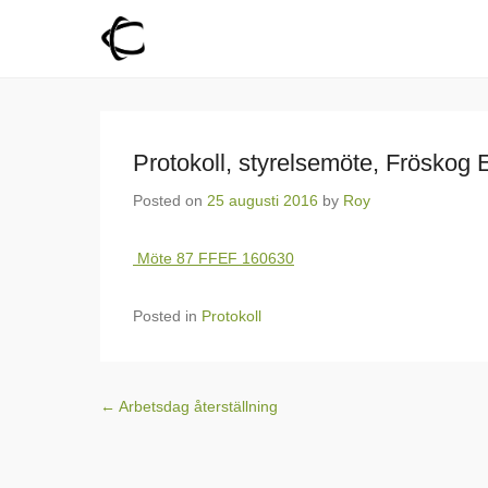
Fröskog Fiber
För en levande landsbygd
Protokoll, styrelsemöte, Fröskog 
Posted on
25 augusti 2016
by
Roy
Möte 87 FFEF 160630
Posted in
Protokoll
Post navigation
←
Arbetsdag återställning