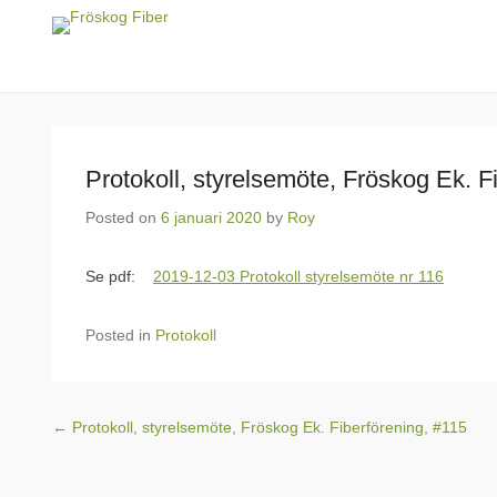
Fröskog Fiber
För en levande landsbygd
Protokoll, styrelsemöte, Fröskog Ek. F
Posted on
6 januari 2020
by
Roy
Se pdf:
2019-12-03 Protokoll styrelsemöte nr 116
Posted in
Protokoll
Post navigation
←
Protokoll, styrelsemöte, Fröskog Ek. Fiberförening, #115