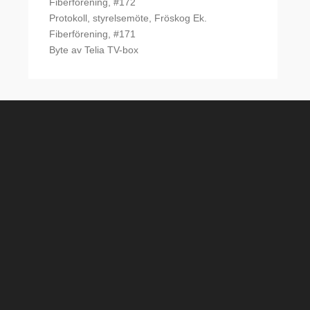
Fiberförening, #172
Protokoll, styrelsemöte, Fröskog Ek.
Fiberförening, #171
Byte av Telia TV-box