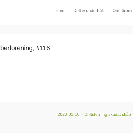
Hem
Drift & underhåll
Om föreni
Primary Menu
Skip to content
iberförening, #116
2020-01-10 – Driftstörning skadat skåp