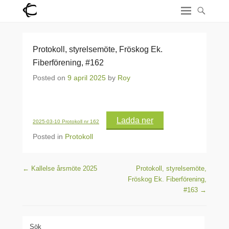
Protokoll, styrelsemöte, Fröskog Ek.
Fiberförening, #162
Posted on
9 april 2025
by
Roy
Ladda ner
2025-03-10 Protokoll nr 162
Posted in
Protokoll
Post navigation
←
Kallelse årsmöte 2025
Protokoll, styrelsemöte,
Fröskog Ek. Fiberförening,
#163
→
Sök