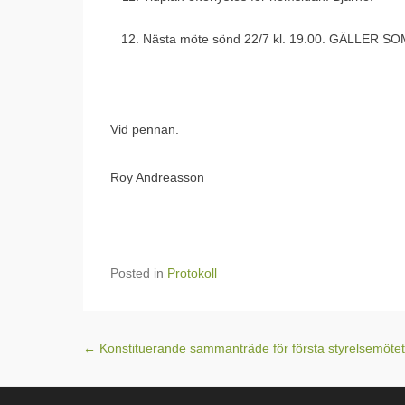
Nästa möte sönd 22/7 kl. 19.00. GÄLLER S
Vid pennan.
Roy Andreasson
Posted in
Protokoll
Post navigation
←
Konstituerande sammanträde för första styrelsemötet