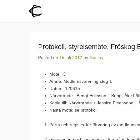
Fröskog Fiber
För en levande landsbygd
Protokoll, styrelsemöte, Fröskog E
Posted on
15 juli 2012
by
Gustav
Möte: 3
Ämne: Medlemsvärvning steg 1
Datum: 120615
Närvarande: Bengt Eriksson – Bengt-Åke Löf
Kopia till: Närvarande + Jessica Fleetwood + 
Nästa möte: se protokoll
Pärm och register för färvaring av medlemsa
Genomgång och justering av föregående mötes 