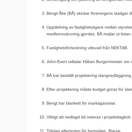
Bengt-Åke (BÅ) skickar föreningens stadgar til
Uppdelning av fastighetsägare mellan styrelse
medlemsvärvning gjordes. BÅ mejlar ut li
Fastighetsförteckning utlovad från NEKTAB.
John-Evert vidtalar Håkan Burgermeister om sp
BÅ har beställt projektering slangnedläggnin
Efter projektering måste budget göras för sl
Bengt har blankett för markägaravtal.
Viktigt att nedlagd tid noteras i projektdagbok
Tidplan efterlystes för hemsidan. Bjarne.