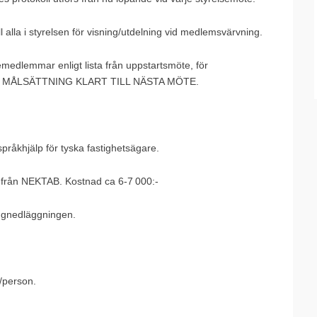
l alla i styrelsen för visning/utdelning vid medlemsvärvning.
medlemmar enligt lista från uppstartsmöte, för
stan. MÅLSÄTTNING KLART TILL NÄSTA MÖTE.
råkhjälp för tyska fastighetsägare.
g från NEKTAB. Kostnad ca 6-7 000:-
angnedläggningen.
 /person.