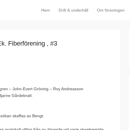
Hem
Drift & underhåll
Om föreningen
Primary Menu
Skip to content
k. Fiberförening , #3
gren – John-Evert Gröning – Roy Andreasson
Bjarne Gårdebratt.
nsökan skaffas av Bengt.
protokoll utförs från nu löpande vid varje styrelsemöte.