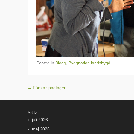
Posted in
Blogg
,
Byggnation landsbygd
Post navigation
←
Första spadtagen
Arkiv
juli 2026
maj 2026