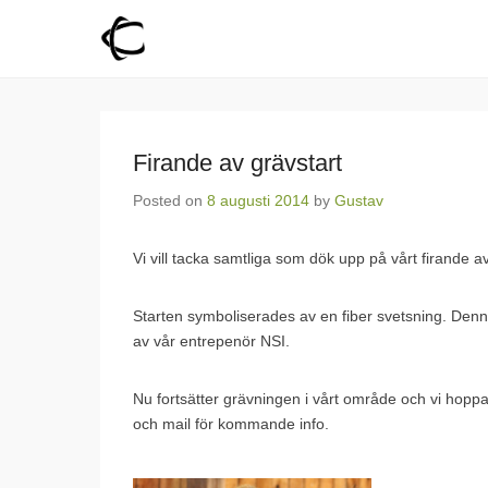
Fröskog Fiber
För en levande landsbygd
Firande av grävstart
Posted on
8 augusti 2014
by
Gustav
Vi vill tacka samtliga som dök upp på vårt firande a
Starten symboliserades av en fiber svetsning. De
av vår entrepenör NSI.
Nu fortsätter grävningen i vårt område och vi hopp
och mail för kommande info.