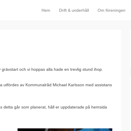
Hem
Drift & underhåll
Om föreningen
Primary Menu
Skip to content
v grävstart och vi hoppas alla hade en trevlig stund ihop.
nna utfördes av Kommunalråd Michael Karlsson med assistans
as detta går som planerat, håll er uppdaterade på hemsida