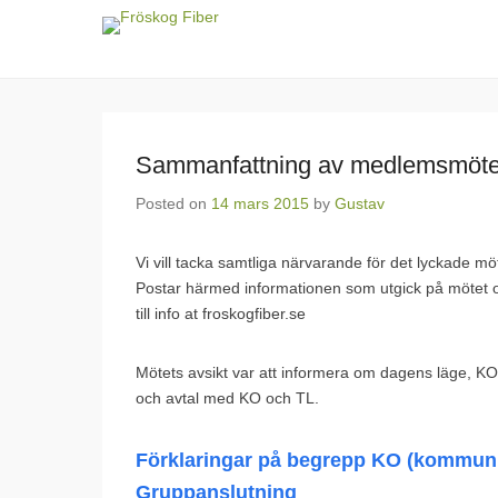
Fröskog Fiber
För en levande landsbygd
Posted on
14 mars 2015
by
Gustav
Vi vill tacka samtliga närvarande för det lyckade mö
Postar härmed informationen som utgick på mötet och
till info at froskogfiber.se
Mötets avsikt var att informera om dagens läge, KO o
och avtal med KO och TL.
Förklaringar på begrepp KO (kommunik
Gruppanslutning