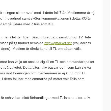
öreningen sluter avtal med. I detta fall 7 år. Medlemmar är ej
nät och huvudnod samt sköter kommunikationen i detta. KO är
t att gå vidare med Zitius som KO.
innehållet i er fiber. Såsom bredbandsanslutning, TV, Tele
redovisas på Q-market hemsida
http://qmarket.se/
(välj adress
d ännu). Medlem är direkt kund till TL om sådan väljs.
ar kan välja att ansluta sig till en TL och ett standardpaket
riset på paketet. Detta alternativ passar dem som kan skriva
g görs mot föreningen och medlemmen är ej kund mot TL.
r. I detta fall har medlemmarna på mötet valt Telia som
 år och vi har inlett förhandlingar med Telia som alternativ