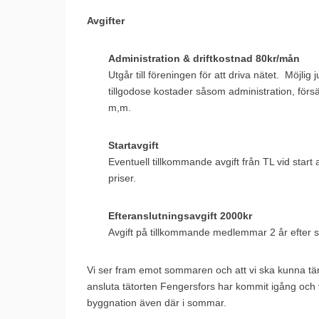
Avgifter
Administration & driftkostnad 80kr/mån
Utgår till föreningen för att driva nätet. Möjlig
tillgodose kostader såsom administration, försäk
m,m.
Startavgift
Eventuell tillkommande avgift från TL vid start 
priser.
Efteranslutningsavgift 2000kr
Avgift på tillkommande medlemmar 2 år efter star
Vi ser fram emot sommaren och att vi ska kunna tän
ansluta tätorten Fengersfors har kommit igång och 
byggnation även där i sommar.