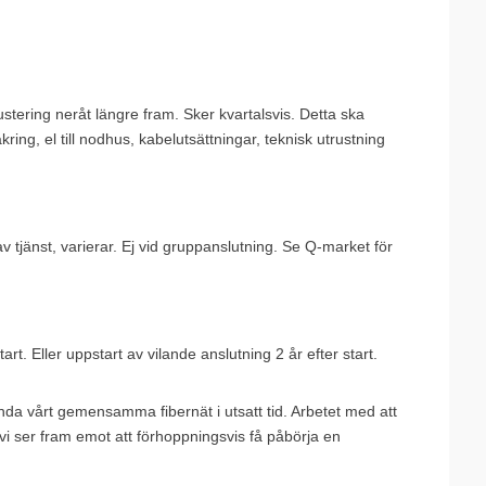
 justering neråt längre fram. Sker kvartalsvis. Detta ska
ring, el till nodhus, kabelutsättningar, teknisk utrustning
av tjänst, varierar. Ej vid gruppanslutning. Se Q-market för
t. Eller uppstart av vilande anslutning 2 år efter start.
da vårt gemensamma fibernät i utsatt tid. Arbetet med att
vi ser fram emot att förhoppningsvis få påbörja en