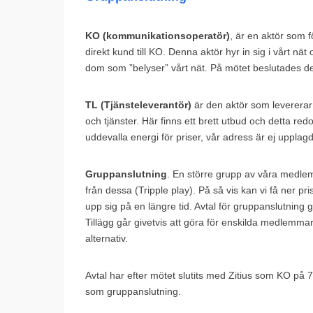
KO (kommunikationsoperatör)
, är en aktör som f
direkt kund till KO. Denna aktör hyr in sig i vårt 
dom som ”belyser” vårt nät. På mötet beslutades de
TL (Tjänsteleverantör)
är den aktör som levererar 
och tjänster. Här finns ett brett utbud och detta 
uddevalla energi för priser, vår adress är ej upplag
Gruppanslutning
. En större grupp av våra medlemm
från dessa (Tripple play). På så vis kan vi få ner p
upp sig på en längre tid. Avtal för gruppanslutnin
Tillägg går givetvis att göra för enskilda medlemma
alternativ.
Avtal har efter mötet slutits med Zitius som KO på 7
som gruppanslutning.