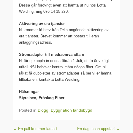
Dessa går förövrigt även att hämta ut nu hos Lotta
Weidling, ring 076 14 15 270.
Aktivering av era tjänster
Ni kommer få brev från Telia angående aktivering av
era tjänster. Brevet kommer att postas till eran
anläggningsadress.
Strömadapter till mediaomvandlare
Ni får ej koppla in dessa förrän 1 Juli, detta är viktigt
utifall NSI behöver kontrollmäta någon fiber. Om ni
råkat få dubbletter av strömadapter så ber vi er lämna
tillbaka en, kontakta Lotta Weidling.
Hälsningar
Styrelsen, Fröskog Fiber
Posted in
Blogg
,
Byggnation landsbygd
Post navigation
←
En pall kommer lastad
En dag innan uppstart
→