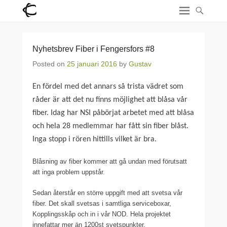
Nyhetsbrev Fiber i Fengersfors #8
Posted on
25 januari 2016
by
Gustav
En fördel med det annars så trista vädret som
råder är att det nu finns möjlighet att blåsa vår
fiber.
Idag har NSI påbörjat arbetet med att blåsa
och hela 28 medlemmar har fått sin fiber blåst.
Inga stopp i rören hittills vilket är bra.
Blåsning av fiber kommer att gå undan med förutsatt
att inga problem uppstår.
Sedan återstår en större uppgift med att svetsa vår
fiber. Det skall svetsas i samtliga serviceboxar,
Kopplingsskåp och in i vår NOD. Hela projektet
innefattar mer än 1200st svetspunkter.