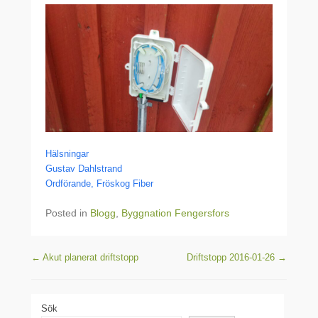
Hälsningar
Gustav Dahlstrand
Ordförande, Fröskog Fiber
Posted in
Blogg
,
Byggnation Fengersfors
Post navigation
←
Akut planerat driftstopp
Driftstopp 2016-01-26
→
Sök