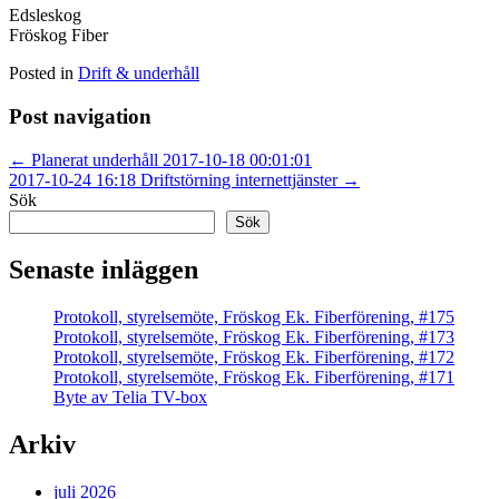
Edsleskog
Fröskog Fiber
Posted in
Drift & underhåll
Post navigation
←
Planerat underhåll 2017-10-18 00:01:01
2017-10-24 16:18 Driftstörning internettjänster
→
Sök
Sök
Senaste inläggen
Protokoll, styrelsemöte, Fröskog Ek. Fiberförening, #175
Protokoll, styrelsemöte, Fröskog Ek. Fiberförening, #173
Protokoll, styrelsemöte, Fröskog Ek. Fiberförening, #172
Protokoll, styrelsemöte, Fröskog Ek. Fiberförening, #171
Byte av Telia TV-box
Arkiv
juli 2026