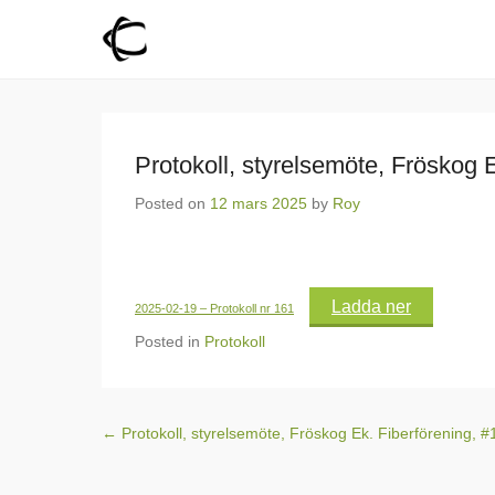
Fröskog Fiber
För en levande landsbygd
Protokoll, styrelsemöte, Fröskog 
Posted on
12 mars 2025
by
Roy
Ladda ner
2025-02-19 – Protokoll nr 161
Posted in
Protokoll
Post navigation
←
Protokoll, styrelsemöte, Fröskog Ek. Fiberförening, #