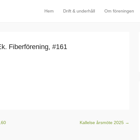
Hem
Drift & underhåll
Om föreningen
Primary Menu
Skip to content
Ek. Fiberförening, #161
160
Kallelse årsmöte 2025
→